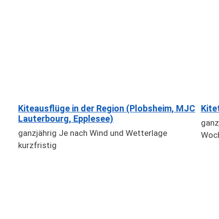
Kiteausflüge in der Region (Plobsheim, MJC
Kite
Lauterbourg, Epplesee)
ganz
ganzjährig Je nach Wind und Wetterlage
Woch
kurzfristig