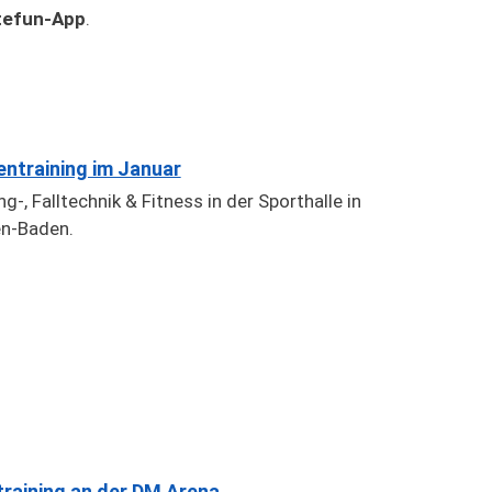
tefun-App
.
entraining im Januar
g-, Falltechnik & Fitness in der Sporthalle in
n-Baden.
training an der DM Arena