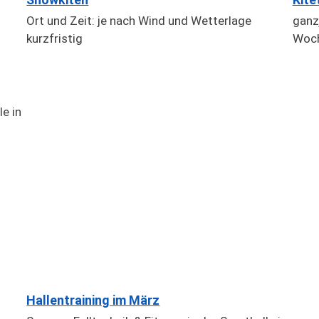
Ort und Zeit: je nach Wind und Wetterlage
ganz
kurzfristig
Woch
le in
Hallentraining im März