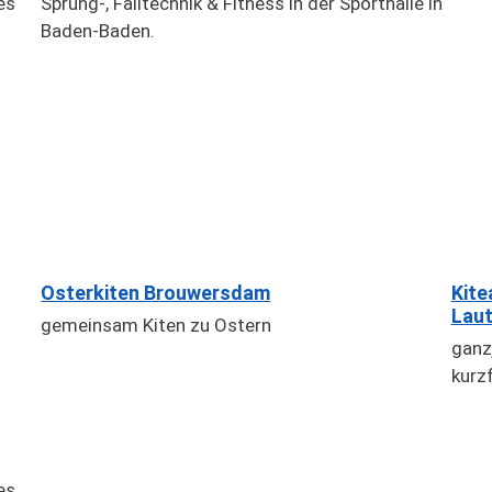
es
Sprung-, Falltechnik & Fitness in der Sporthalle in
Baden-Baden.
Osterkiten Brouwersdam
Kite
Laut
gemeinsam Kiten zu Ostern
ganz
kurzf
es