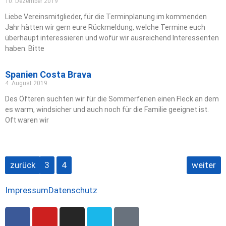
10. Dezember 2019
Liebe Vereinsmitglieder, für die Terminplanung im kommenden
Jahr hätten wir gern eure Rückmeldung, welche Termine euch
überhaupt interessieren und wofür wir ausreichend Interessenten
haben. Bitte
Spanien Costa Brava
4. August 2019
Des Öfteren suchten wir für die Sommerferien einen Fleck an dem
es warm, windsicher und auch noch für die Familie geeignet ist.
Oft waren wir
zurück
1
2
3
4
weiter
Impressum
Datenschutz